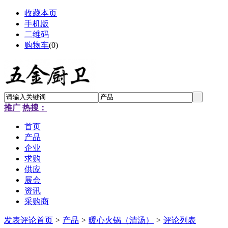
收藏本页
手机版
二维码
购物车
(
0
)
推广
热搜：
首页
产品
企业
求购
供应
展会
资讯
采购商
发表评论
首页
>
产品
>
暖心火锅（清汤）
>
评论列表