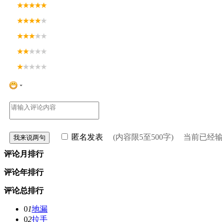
匿名发表
(内容限5至500字) 当前已经
评论月排行
评论年排行
评论总排行
0
1
地漏
0
2
拉手