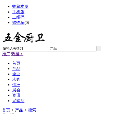
收藏本页
手机版
二维码
购物车
(
0
)
推广
热搜：
首页
产品
企业
求购
供应
展会
资讯
采购商
首页
>
产品
>
搜索