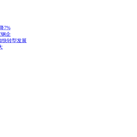
降7%
家钢企
 加快转型发展
大