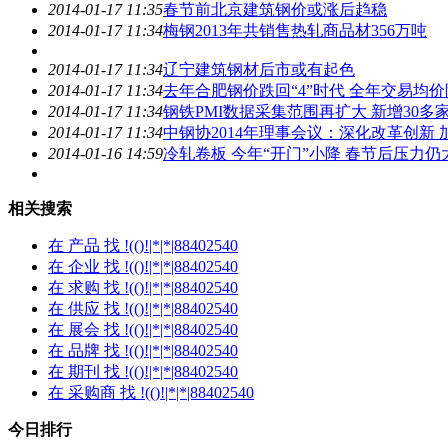
2014-01-17 11:35
春节前北京建筑钢价或涨后趋稳
2014-01-17 11:34
梅钢2013年共销售热轧商品材356万吨
2014-01-17 11:34
辽宁建筑钢材后市或有起色
2014-01-17 11:34
去年合肥钢价跌回“4”时代 全年交易均价
2014-01-17 11:34
钢铁PMI数据采集范围再扩大 新增30多
2014-01-17 11:34
中钢协2014年理事会议：深化改革创新
2014-01-16 14:59
冷轧卷板 今年“开门”小降 春节后压力仍
相关搜索
在
产品
找 !(()!|*|*|88402540
在
企业
找 !(()!|*|*|88402540
在
求购
找 !(()!|*|*|88402540
在
供应
找 !(()!|*|*|88402540
在
展会
找 !(()!|*|*|88402540
在
品牌
找 !(()!|*|*|88402540
在
期刊
找 !(()!|*|*|88402540
在
采购商
找 !(()!|*|*|88402540
今日排行