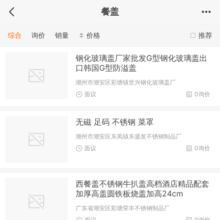
餐盖
综合
询价
销量
价格
推荐
钢化玻璃盖厂家批发G型钢化玻璃盖出
口韩国G型防溢盖
潮州市潮安区彩塘镇世兴钢化玻璃盖厂
面议
0询价
无磁 足码 不锈钢 菜罩
潮州市潮安区东凤镇东盛发不锈钢制品厂
面议
0询价
西餐盖不锈钢牛扒盖高档酒店精品配套
加厚高盖圆铁板烧盖加高24cm
广东省潮安区彩塘荣丰不锈钢制品厂
面议
0询价